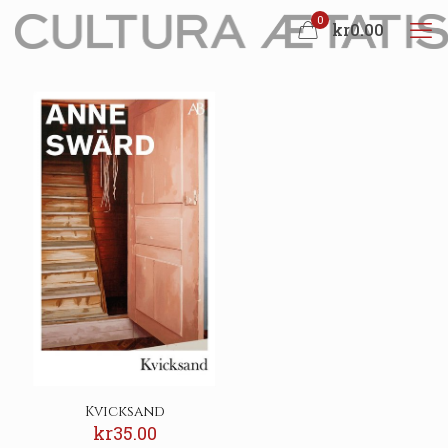
0
kr0.00
Kvicksand
kr
35.00