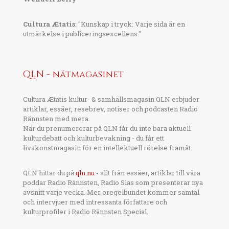
Cultura Ætatis
: "Kunskap i tryck: Varje sida är en
utmärkelse i publiceringsexcellens."
QLN - nätmagasinet
Cultura Ætatis kultur- & samhällsmagasin QLN erbjuder
artiklar, essäer, resebrev, notiser och podcasten Radio
Rännsten med mera.
När du prenumererar på QLN får du inte bara aktuell
kulturdebatt och kulturbevakning - du får ett
livskonstmagasin för en intellektuell rörelse framåt.
QLN hittar du på
qln.nu
- allt från essäer, artiklar till våra
poddar Radio Rännsten, Radio Slas som presenterar nya
avsnitt varje vecka. Mer oregelbundet kommer samtal
och intervjuer med intressanta författare och
kulturprofiler i Radio Rännsten Special.