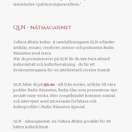
utmärkelse i publiceringsexcellens."
QLN - nätmagasinet
Cultura Ætatis kultur- & samhällsmagasin QLN erbjuder
artiklar, essäer, resebrev, notiser och podcasten Radio
Rännsten med mera.
När du prenumererar på QLN får du inte bara aktuell
kulturdebatt och kulturbevakning - du får ett
livskonstmagasin för en intellektuell rörelse framåt.
QLN hittar du på
qln.nu
- allt från essäer, artiklar till våra
poddar Radio Rännsten, Radio Slas som presenterar nya
avsnitt varje vecka. Mer oregelbundet kommer samtal
och intervjuer med intressanta författare och
kulturprofiler i Radio Rännsten Special.
QLN - nätmagasinet, en Cultura Ætatis-produkt för ett
bättre kulturklimat.