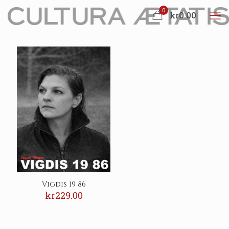
0
kr0.00
Vigdis 19 86
kr
229.00