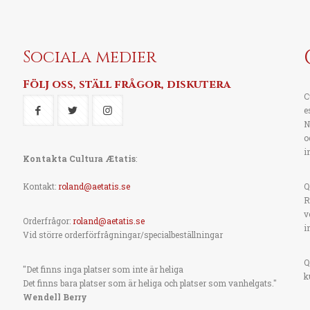
Sociala medier
Följ oss, ställ frågor, diskutera
C
e
N
o
i
Kontakta Cultura Ætatis
:
Kontakt:
roland@aetatis.se
Q
R
v
Orderfrågor:
roland@aetatis.se
i
Vid större orderförfrågningar/specialbeställningar
Q
"Det finns inga platser som inte är heliga
k
Det finns bara platser som är heliga och platser som vanhelgats."
Wendell Berry