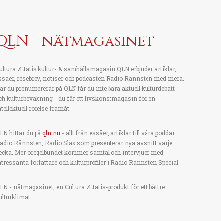
QLN - nätmagasinet
ultura Ætatis kultur- & samhällsmagasin QLN erbjuder artiklar,
ssäer, resebrev, notiser och podcasten Radio Rännsten med mera.
är du prenumererar på QLN får du inte bara aktuell kulturdebatt
ch kulturbevakning - du får ett livskonstmagasin för en
ntellektuell rörelse framåt.
LN hittar du på
qln.nu
- allt från essäer, artiklar till våra poddar
adio Rännsten, Radio Slas som presenterar nya avsnitt varje
ecka. Mer oregelbundet kommer samtal och intervjuer med
ntressanta författare och kulturprofiler i Radio Rännsten Special.
LN - nätmagasinet, en Cultura Ætatis-produkt för ett bättre
ulturklimat.