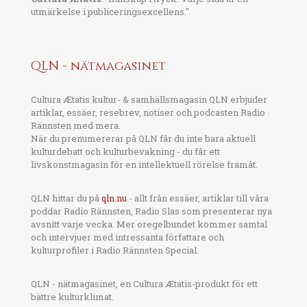
utmärkelse i publiceringsexcellens."
QLN - nätmagasinet
Cultura Ætatis kultur- & samhällsmagasin QLN erbjuder
artiklar, essäer, resebrev, notiser och podcasten Radio
Rännsten med mera.
När du prenumererar på QLN får du inte bara aktuell
kulturdebatt och kulturbevakning - du får ett
livskonstmagasin för en intellektuell rörelse framåt.
QLN hittar du på
qln.nu
- allt från essäer, artiklar till våra
poddar Radio Rännsten, Radio Slas som presenterar nya
avsnitt varje vecka. Mer oregelbundet kommer samtal
och intervjuer med intressanta författare och
kulturprofiler i Radio Rännsten Special.
QLN - nätmagasinet, en Cultura Ætatis-produkt för ett
bättre kulturklimat.