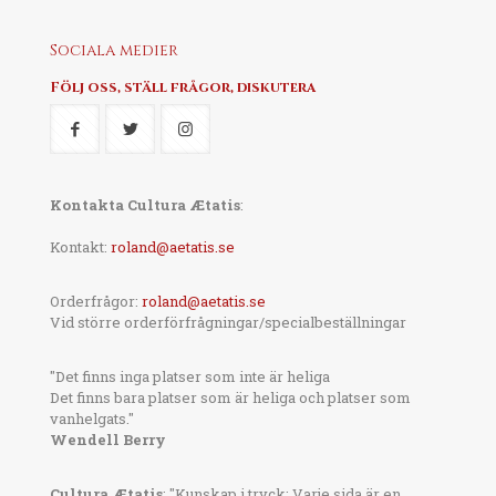
Sociala medier
Följ oss, ställ frågor, diskutera
Kontakta Cultura Ætatis
:
Kontakt:
roland@aetatis.se
Orderfrågor:
roland@aetatis.se
Vid större orderförfrågningar/specialbeställningar
"Det finns inga platser som inte är heliga
Det finns bara platser som är heliga och platser som
vanhelgats."
Wendell Berry
Cultura Ætatis
: "Kunskap i tryck: Varje sida är en