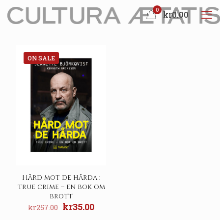
0
kr0.00
ON SALE
Hård mot de hårda :
true crime – en bok om
brott
Original
Current
kr
35.00
kr
257.00
price
price