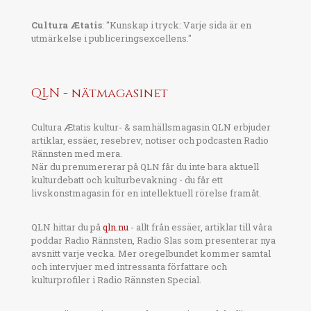
Cultura Ætatis
: "Kunskap i tryck: Varje sida är en
utmärkelse i publiceringsexcellens."
QLN - nätmagasinet
Cultura Ætatis kultur- & samhällsmagasin QLN erbjuder
artiklar, essäer, resebrev, notiser och podcasten Radio
Rännsten med mera.
När du prenumererar på QLN får du inte bara aktuell
kulturdebatt och kulturbevakning - du får ett
livskonstmagasin för en intellektuell rörelse framåt.
QLN hittar du på
qln.nu
- allt från essäer, artiklar till våra
poddar Radio Rännsten, Radio Slas som presenterar nya
avsnitt varje vecka. Mer oregelbundet kommer samtal
och intervjuer med intressanta författare och
kulturprofiler i Radio Rännsten Special.