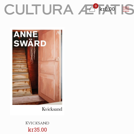
0
kr0.00
Kvicksand
kr
35.00