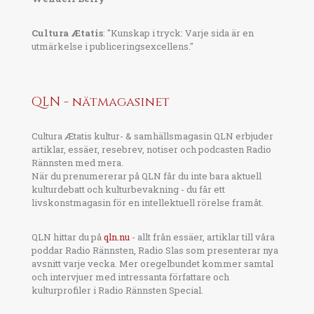
Cultura Ætatis
: "Kunskap i tryck: Varje sida är en
utmärkelse i publiceringsexcellens."
QLN - nätmagasinet
Cultura Ætatis kultur- & samhällsmagasin QLN erbjuder
artiklar, essäer, resebrev, notiser och podcasten Radio
Rännsten med mera.
När du prenumererar på QLN får du inte bara aktuell
kulturdebatt och kulturbevakning - du får ett
livskonstmagasin för en intellektuell rörelse framåt.
QLN hittar du på
qln.nu
- allt från essäer, artiklar till våra
poddar Radio Rännsten, Radio Slas som presenterar nya
avsnitt varje vecka. Mer oregelbundet kommer samtal
och intervjuer med intressanta författare och
kulturprofiler i Radio Rännsten Special.