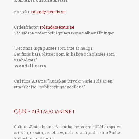
Kontakta Cultura Ætatis
:
Kontakt:
roland@aetatis.se
Orderfrågor:
roland@aetatis.se
Vid större orderförfrågningar/specialbeställningar
"Det finns inga platser som inte är heliga
Det finns bara platser som är heliga och platser som
vanhelgats."
Wendell Berry
Cultura Ætatis
: "Kunskap i tryck: Varje sida är en
utmärkelse i publiceringsexcellens."
QLN - nätmagasinet
Cultura Ætatis kultur- & samhällsmagasin QLN erbjuder
artiklar, essäer, resebrev, notiser och podcasten Radio
Rännsten med mera.