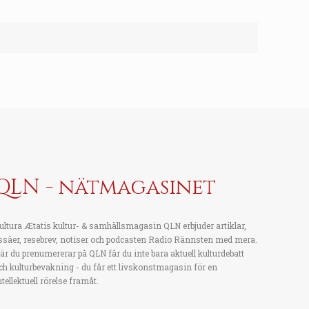
QLN - nätmagasinet
ultura Ætatis kultur- & samhällsmagasin QLN erbjuder artiklar,
ssäer, resebrev, notiser och podcasten Radio Rännsten med mera.
är du prenumererar på QLN får du inte bara aktuell kulturdebatt
ch kulturbevakning - du får ett livskonstmagasin för en
ntellektuell rörelse framåt.