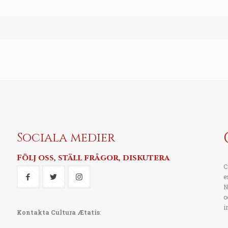
Sociala medier
Följ oss, ställ frågor, diskutera
C
e
N
o
i
Kontakta Cultura Ætatis
: