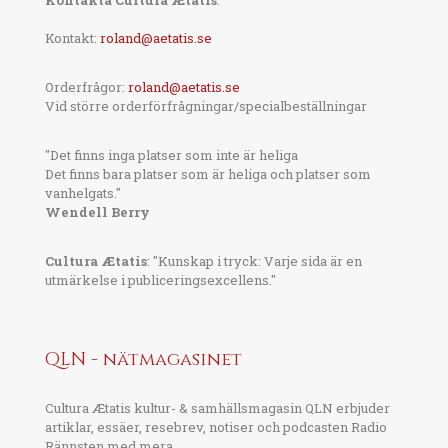
Kontakta Cultura Ætatis
:
Kontakt:
roland@aetatis.se
Orderfrågor:
roland@aetatis.se
Vid större orderförfrågningar/specialbeställningar
"Det finns inga platser som inte är heliga
Det finns bara platser som är heliga och platser som
vanhelgats."
Wendell Berry
Cultura Ætatis
: "Kunskap i tryck: Varje sida är en
utmärkelse i publiceringsexcellens."
QLN - nätmagasinet
Cultura Ætatis kultur- & samhällsmagasin QLN erbjuder
artiklar, essäer, resebrev, notiser och podcasten Radio
Rännsten med mera.