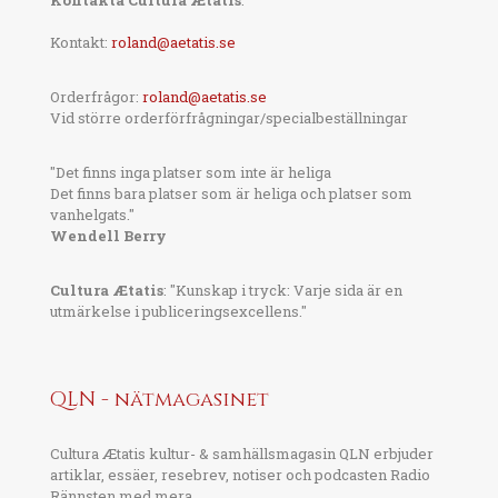
Kontakta Cultura Ætatis
:
Kontakt:
roland@aetatis.se
Orderfrågor:
roland@aetatis.se
Vid större orderförfrågningar/specialbeställningar
"Det finns inga platser som inte är heliga
Det finns bara platser som är heliga och platser som
vanhelgats."
Wendell Berry
Cultura Ætatis
: "Kunskap i tryck: Varje sida är en
utmärkelse i publiceringsexcellens."
QLN - nätmagasinet
Cultura Ætatis kultur- & samhällsmagasin QLN erbjuder
artiklar, essäer, resebrev, notiser och podcasten Radio
Rännsten med mera.