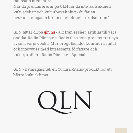
Rännsten med mera.
När du prenumererar på QLN får du inte bara aktuell
kulturdebatt och kulturbevakning - du får ett
livskonstmagasin för en intellektuell rörelse framåt.
QLN hittar du på
qln.nu
- allt från essäer, artiklar till våra
poddar Radio Rännsten, Radio Slas som presenterar nya
avsnitt varje vecka. Mer oregelbundet kommer samtal
och intervjuer med intressanta författare och
kulturprofiler i Radio Rännsten Special.
QLN - nätmagasinet, en Cultura Ætatis-produkt för ett
bättre kulturklimat.