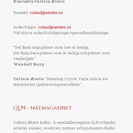
Kontakta Cultura Ætatis
:
Kontakt:
roland@aetatis.se
Orderfrågor:
roland@aetatis.se
Vid större orderförfrågningar/specialbeställningar
"Det finns inga platser som inte är heliga
Det finns bara platser som är heliga och platser som
vanhelgats."
Wendell Berry
Cultura Ætatis
: "Kunskap i tryck: Varje sida är en
utmärkelse i publiceringsexcellens."
QLN - nätmagasinet
Cultura Ætatis kultur- & samhällsmagasin QLN erbjuder
artiklar, essäer, resebrev, notiser och podcasten Radio