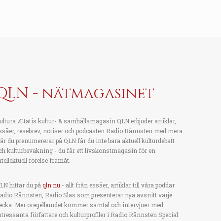
QLN - nätmagasinet
ultura Ætatis kultur- & samhällsmagasin QLN erbjuder artiklar,
ssäer, resebrev, notiser och podcasten Radio Rännsten med mera.
är du prenumererar på QLN får du inte bara aktuell kulturdebatt
ch kulturbevakning - du får ett livskonstmagasin för en
ntellektuell rörelse framåt.
LN hittar du på
qln.nu
- allt från essäer, artiklar till våra poddar
adio Rännsten, Radio Slas som presenterar nya avsnitt varje
ecka. Mer oregelbundet kommer samtal och intervjuer med
ntressanta författare och kulturprofiler i Radio Rännsten Special.