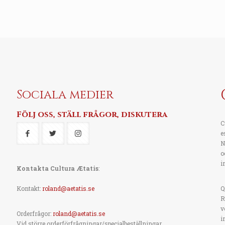
Sociala medier
Följ oss, ställ frågor, diskutera
C
e
N
o
i
Kontakta Cultura Ætatis
:
Kontakt:
roland@aetatis.se
Q
R
v
Orderfrågor:
roland@aetatis.se
i
Vid större orderförfrågningar/specialbeställningar