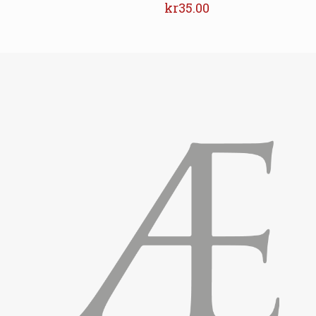
kr
35.00