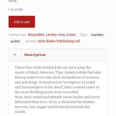
back.
1 in stock
Add to cart
Categories:
Biografier
,
Lesley-Ann Jones
Tags:
engelska
Brand:
John Blake Publishing Ltd
pocket
Description
These five white British kids set out to play the
music of black America. They honed a style that bled
bluesy undertones into dark insinuations of women,
sex and drugs. Denounced as ‘corruptors of youth’
and ‘messengers of the devil’, they created some of
the most thrilling music ever recorded.
Now, their sound and attitude seem louder and more
influential than ever. Elvis is dead and the Beatles
are over, but Jagger and Richards bestride the
world.