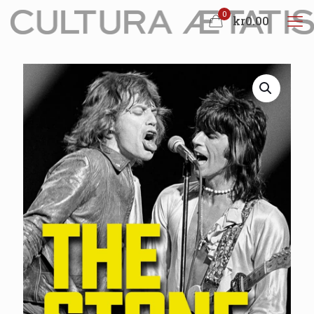
0
kr0.00