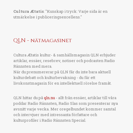
Cultura Ætatis
: "Kunskap i tryck: Varje sida är en
utmärkelse i publiceringsexcellens."
QLN - nätmagasinet
Cultura Ætatis kultur- & samhällsmagasin QLN erbjuder
artiklar, essäer, resebrev, notiser och podcasten Radio
Rännsten med mera.
När du prenumererar på QLN får du inte bara aktuell
kulturdebatt och kulturbevakning - du får ett
livskonstmagasin för en intellektuell rörelse framåt.
QLN hittar du på
qln.nu
- allt från essäer, artiklar till våra
poddar Radio Rännsten, Radio Slas som presenterar nya
avsnitt varje vecka. Mer oregelbundet kommer samtal
och intervjuer med intressanta författare och
kulturprofiler i Radio Rännsten Special.