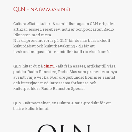
QLN - nätmagasinet
Cultura Ætatis kultur- & samhällsmagasin QLN erbjuder
artiklar, essäer, resebrev, notiser och podcasten Radio
Rännsten med mera.
När du prenumererar på QLN får du inte bara aktuell
kulturdebatt och kulturbevakning - du får ett
livskonstmagasin för en intellektuell rörelse framåt.
QLN hittar du på
qln.nu
- allt från essäer, artiklar till våra
poddar Radio Rännsten, Radio Slas som presenterar nya
avsnitt varje vecka. Mer oregelbundet kommer samtal
och intervjuer med intressanta författare och
kulturprofiler i Radio Rännsten Special.
QLN - nätmagasinet, en Cultura Ætatis-produkt för ett
bättre kulturklimat.