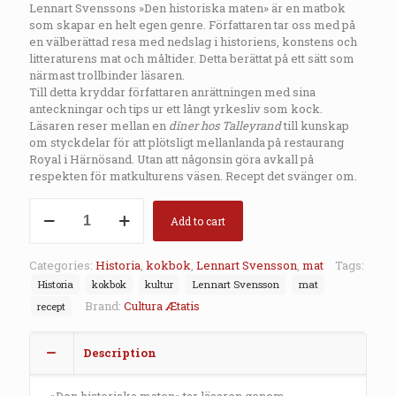
Lennart Svenssons »Den historiska maten» är en matbok
som skapar en helt egen genre. Författaren tar oss med på
en välberättad resa med nedslag i historiens, konstens och
litteraturens mat och måltider. Detta berättat på ett sätt som
närmast trollbinder läsaren.
Till detta kryddar författaren anrättningen med sina
anteckningar och tips ur ett långt yrkesliv som kock.
Läsaren reser mellan en
dîner hos Talleyrand
till kunskap
om styckdelar för att plötsligt mellanlanda på restaurang
Royal i Härnösand. Utan att någonsin göra avkall på
respekten för matkulturens väsen. Recept det svänger om.
Den
historiska
Add to cart
maten
quantity
Categories:
Historia
,
kokbok
,
Lennart Svensson
,
mat
Tags:
Historia
kokbok
kultur
Lennart Svensson
mat
Brand:
Cultura Ætatis
recept
Description
»Den historiska maten» tar läsaren genom