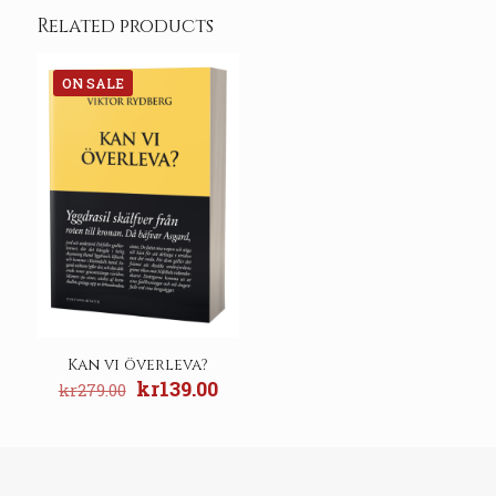
Related products
ON SALE
Kan vi överleva?
Original
Current
kr
139.00
kr
279.00
price
price
was:
is:
kr279.00.
kr139.00.