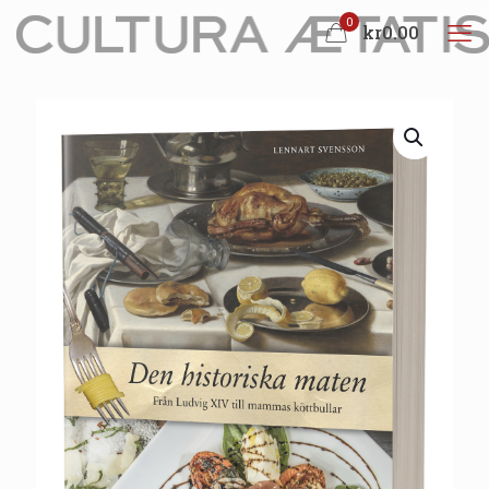
0
kr0.00