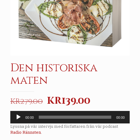
Den historiska
maten
Original
Current
kr
139.00
kr
279.00
price
price
Audio
was:
is:
00:00
00:00
Player
kr279.00.
kr139.00.
Lyssna på vår intervju med författaren från vår podcast
Radio Rännsten
.