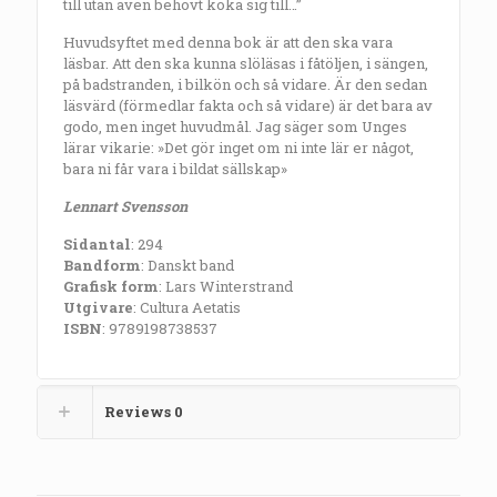
till utan även behövt koka sig till…”
Huvudsyftet med denna bok är att den ska vara
läsbar. Att den ska kunna slöläsas i fåtöljen, i sängen,
på badstranden, i bilkön och så vidare. Är den sedan
läsvärd (förmedlar fakta och så vidare) är det bara av
godo, men inget huvudmål. Jag säger som Unges
lärar vikarie: »Det gör inget om ni inte lär er något,
bara ni får vara i bildat sällskap»
Lennart Svensson
Sidantal
: 294
Bandform
: Danskt band
Grafisk form
: Lars Winterstrand
Utgivare
: Cultura Aetatis
ISBN
: 9789198738537
Reviews
0