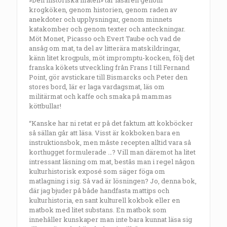
krogköken, genom historien, genom raden av
anekdoter och upplysningar, genom minnets
katakomber och genom texter och anteckningar.
Möt Monet, Picasso och Evert Taube och vad de
ansåg om mat, ta del av litterära matskildringar,
känn litet krogpuls, möt impromptu-kocken, följ det
franska kökets utveckling från Frans I till Fernand
Point, gör avstickare till Bismarcks och Peter den
stores bord, lär er laga vardagsmat, läs om
militärmat och kaffe och smaka på mammas
köttbullar!
“Kanske har ni retat er på det faktum att kokböcker
så sällan går att läsa. Visst är kokboken bara en
instruktionsbok, men måste recepten alltid vara så
korthugget formulerade …? Vill man däremot ha litet
intressant läsning om mat, bestås man i regel någon
kulturhistorisk exposé som säger föga om
matlagning i sig. Så vad är lösningen? Jo, denna bok,
där jag bjuder på både handfasta mattips och
kulturhistoria, en sant kulturell kokbok eller en
matbok med litet substans. En matbok som
innehåller kunskaper man inte bara kunnat läsa sig