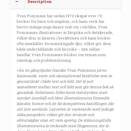
Description
Yvan Pommaux har sedan 1972 skapat över 70
böcker för barn och ungdom, och hans verk har
berört många unga läsare runt om i världen. Yvan
Pommauxs illustrationer är färgrika och detaljerade,
vilket drar in läsaren i berättelsen och hans böcker
ofta innehåller förmänskligade djur, vilket gör dem
både underhållande och lärorika – inte sällan
handlar Yvan Pommauxs böcker om teman som
vänskap och problemlösning.
»
Än en gång bjuder franske Yvan Pommaux på en
harmonisk, varm och okomplicerad berättelse som är
genomtänkt i både text och bild. Det är just
samarbetet mellan text och bild som gör denna bok så
genialisk: författaren fyller korta textstycken med
mycket innehåll och låter illustrationerna förmedla
känslor, humor och de får komplettera handlingen där
ord inte används. Layouten är varierande med många
olika perspektiv vilket gör den levande och
oförutsägbar utan att vara spretig. De stämningsfulla
illustrationerna är tecknade med färgpennor, det är