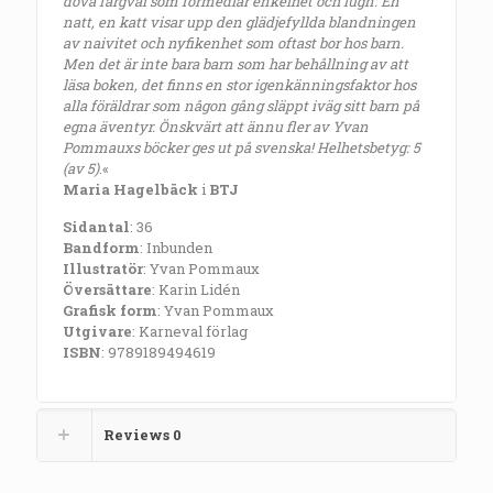
dova färgval som förmedlar enkelhet och lugn. En
natt, en katt visar upp den glädjefyllda blandningen
av naivitet och nyfikenhet som oftast bor hos barn.
Men det är inte bara barn som har behållning av att
läsa boken, det finns en stor igenkänningsfaktor hos
alla föräldrar som någon gång släppt iväg sitt barn på
egna äventyr. Önskvärt att ännu fler av Yvan
Pommauxs böcker ges ut på svenska! Helhetsbetyg: 5
(av 5)
.«
Maria Hagelbäck
i
BTJ
Sidantal
: 36
Bandform
: Inbunden
Illustratör
: Yvan Pommaux
Översättare
: Karin Lidén
Grafisk form
: Yvan Pommaux
Utgivare
: Karneval förlag
ISBN
: 9789189494619
Reviews
0