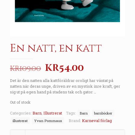
En natt, en katt
Original
Current
kr
54.00
kr
109.00
price
price
Det är den natten alla kattföräldrar oroligt har väntat på
was:
is:
natten när deras unge, driven av en mystisk inre kraft, ger
kr109.00.
kr54.00.
sig ut på egen hand på stadens tak och gator …
Out of stock
Categories:
Barn
,
Illustrerat
Tags:
Barn
barnböcker
Brand:
Karneval förlag
illustrerat
Yvan Pommaux