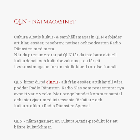
QLN - nätmagasinet
Cultura Ætatis kultur- & samhällsmagasin QLN erbjuder
artiklar, essäer, resebrev, notiser och podcasten Radio
Rännsten med mera.
När du prenumererar på QLN får du inte bara aktuell
kulturdebatt och kulturbevakning - du får ett
livskonstmagasin för en intellektuell rörelse framåt.
QLN hittar du på
qln.nu
- allt från essäer, artiklar till våra
poddar Radio Rännsten, Radio Slas som presenterar nya
avsnitt varje vecka. Mer oregelbundet kommer samtal
och intervjuer med intressanta författare och
kulturprofiler i Radio Rännsten Special.
QLN - nätmagasinet, en Cultura Ætatis-produkt för ett
bättre kulturklimat.