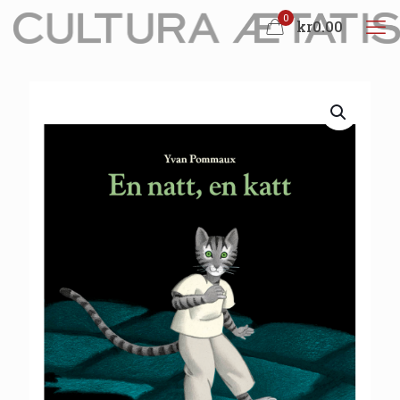
0
kr0.00