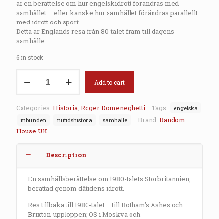
är en berättelse om hur engelskidrott förändras med
samhället – eller kanske hur samhället förändras parallellt
med idrott och sport.
Detta är Englands resa från 80-talet fram till dagens
samhälle.
6 in stock
Everybody
Wants
Add to cart
to
Rule
Categories:
Historia
,
Roger Domeneghetti
Tags:
engelska
the
World
Brand:
Random
inbunden
nutidshistoria
samhälle
quantity
House UK
Description
En samhällsberättelse om 1980-talets Storbritannien,
berättad genom dåtidens idrott.
Res tillbaka till 1980-talet – till Botham’s Ashes och
Brixton-upploppen; OS i Moskva och