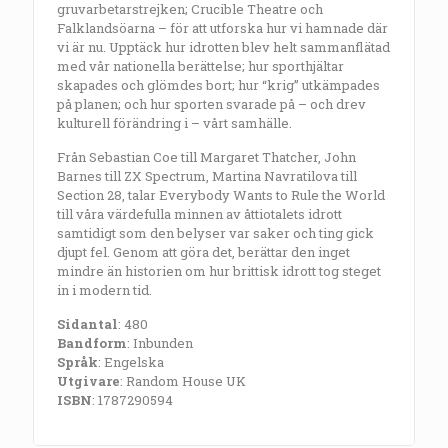
gruvarbetarstrejken; Crucible Theatre och
Falklandsöarna – för att utforska hur vi hamnade där
vi är nu. Upptäck hur idrotten blev helt sammanflätad
med vår nationella berättelse; hur sporthjältar
skapades och glömdes bort; hur “krig” utkämpades
på planen; och hur sporten svarade på – och drev
kulturell förändring i – vårt samhälle.
Från Sebastian Coe till Margaret Thatcher, John
Barnes till ZX Spectrum, Martina Navratilova till
Section 28, talar Everybody Wants to Rule the World
till våra värdefulla minnen av åttiotalets idrott
samtidigt som den belyser var saker och ting gick
djupt fel. Genom att göra det, berättar den inget
mindre än historien om hur brittisk idrott tog steget
in i modern tid.
Sidantal
: 480
Bandform
: Inbunden
Språk
: Engelska
Utgivare
: Random House UK
ISBN
: 1787290594