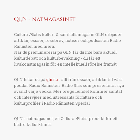
QLN - nätmagasinet
Cultura Ætatis kultur- & samhällsmagasin QLN erbjuder
artiklar, essäer, resebrev, notiser och podcasten Radio
Rännsten med mera.
När du prenumererar på QLN får du inte bara aktuell
kulturdebatt och kulturbevakning - du får ett
livskonstmagasin för en intellektuell rörelse framåt.
QLN hittar du på
qln.nu
- allt från essäer, artiklar till våra
poddar Radio Rännsten, Radio Slas som presenterar nya
avsnitt varje vecka. Mer oregelbundet kommer samtal
och intervjuer med intressanta författare och
kulturprofiler i Radio Rännsten Special.
QLN - nätmagasinet, en Cultura Ætatis-produkt för ett
bättre kulturklimat.