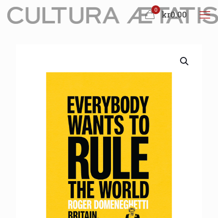
0
kr0.00