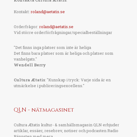
Kontakta Cultura Ætatis
:
Kontakt:
roland@aetatis.se
Orderfrågor:
roland@aetatis.se
Vid större orderförfrågningar/specialbeställningar
"Det finns inga platser som inte är heliga
Det finns bara platser som är heliga och platser som
vanhelgats."
Wendell Berry
Cultura Ætatis
: "Kunskap i tryck: Varje sida är en
utmärkelse i publiceringsexcellens."
QLN - nätmagasinet
Cultura Ætatis kultur- & samhällsmagasin QLN erbjuder
artiklar, essäer, resebrev, notiser och podcasten Radio
Rännsten med mera.