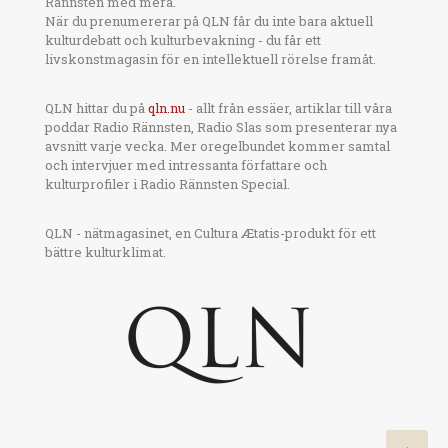
Rännsten med mera.
När du prenumererar på QLN får du inte bara aktuell
kulturdebatt och kulturbevakning - du får ett
livskonstmagasin för en intellektuell rörelse framåt.
QLN hittar du på
qln.nu
- allt från essäer, artiklar till våra
poddar Radio Rännsten, Radio Slas som presenterar nya
avsnitt varje vecka. Mer oregelbundet kommer samtal
och intervjuer med intressanta författare och
kulturprofiler i Radio Rännsten Special.
QLN - nätmagasinet, en Cultura Ætatis-produkt för ett
bättre kulturklimat.