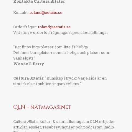
Kontakta Cultura Ætatis
:
Kontakt:
roland@aetatis.se
Orderfrågor:
roland@aetatis.se
Vid större orderförfrågningar/specialbeställningar
"Det finns inga platser som inte är heliga
Det finns bara platser som är heliga och platser som
vanhelgats."
Wendell Berry
Cultura Ætatis
: "Kunskap i tryck: Varje sida är en
utmärkelse i publiceringsexcellens."
QLN - nätmagasinet
Cultura Ætatis kultur- & samhällsmagasin QLN erbjuder
artiklar, essäer, resebrev, notiser och podcasten Radio