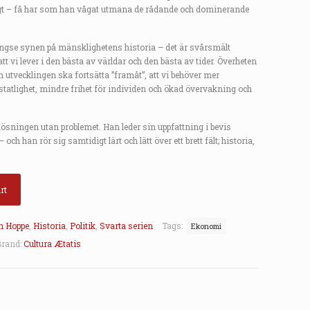
is:
rligt – få har som han vågat utmana de rådande och dominerande
00.
kr134.00.
gängse synen på mänsklighetens historia – det är svårsmält
att vi lever i den bästa av världar och den bästa av tider. Överheten
 utvecklingen ska fortsätta ”framåt”, att vi behöver mer
statlighet, mindre frihet för individen och ökad övervakning och
lösningen utan problemet. Han leder sin uppfattning i bevis
h han rör sig samtidigt lärt och lätt över ett brett fält; historia,
rt
 Hoppe
,
Historia
,
Politik
,
Svarta serien
Tags:
Ekonomi
Brand:
Cultura Ætatis