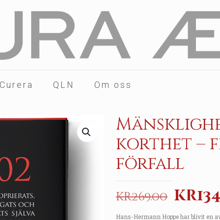
 Curera
QLN
Om oss
Mänsklighe
korthet – 
förfall
Origi
kr
134
kr
269.00
price
Hans-Hermann Hoppe har blivit en av