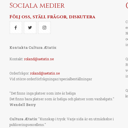
Sociala medier
Följ oss, ställ frågor, diskutera
C
e
N
o
i
Kontakta Cultura Ætatis
:
Kontakt:
roland@aetatis.se
Q
R
v
Orderfrågor:
roland@aetatis.se
i
Vid större orderförfrågningar/specialbeställningar
Q
"Det finns inga platser som inte är heliga
k
Det finns bara platser som är heliga och platser som vanhelgats."
Wendell Berry
Cultura Ætatis
: "Kunskap i tryck: Varje sida är en utmärkelse i
publiceringsexcellens."