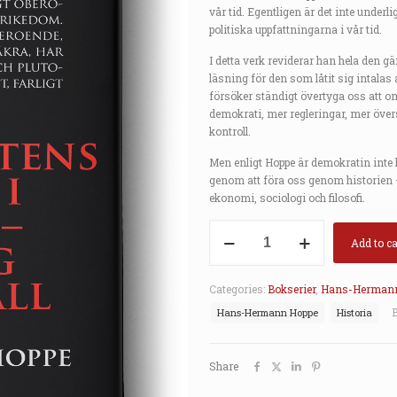
was:
vår tid. Egentligen är det inte unde
kr269.
politiska uppfattningarna i vår tid.
I detta verk reviderar han hela den 
läsning för den som låtit sig intalas 
försöker ständigt övertyga oss att om
demokrati, mer regleringar, mer över
kontroll.
Men enligt Hoppe är demokratin inte 
genom att föra oss genom historien – oc
ekonomi, sociologi och filosofi.
Mänsklighetens
Add to ca
historia
i
korthet
Categories:
Bokserier
,
Hans-Hermann
–
Hans-Hermann Hoppe
Historia
framsteg
och
förfall
Share
quantity