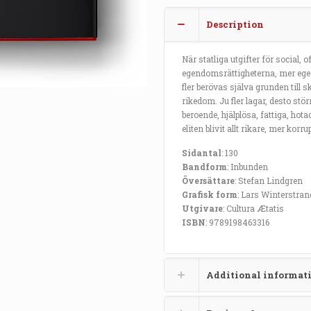
Description
När statliga utgifter för social, 
egendomsrättigheterna, mer egen
fler berövas själva grunden till
rikedom. Ju fler lagar, desto stör
beroende, hjälplösa, fattiga, hot
eliten blivit allt rikare, mer kor
Sidantal
: 130
Bandform
: Inbunden
Översättare
: Stefan Lindgren
Grafisk form
: Lars Winterstran
Utgivare
: Cultura Ætatis
ISBN
: 9789198463316
Additional informat