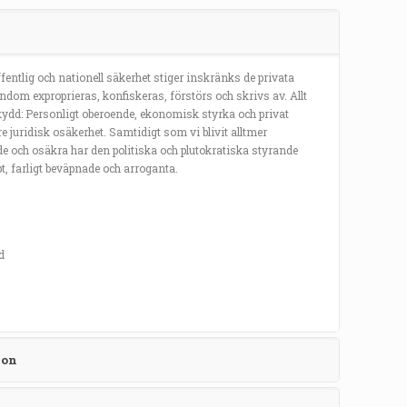
offentlig och nationell säkerhet stiger inskränks de privata
dom exproprieras, konfiskeras, förstörs och skrivs av. Allt
 skydd: Personligt oberoende, ekonomisk styrka och privat
re juridisk osäkerhet. Samtidigt som vi blivit alltmer
ade och osäkra har den politiska och plutokratiska styrande
rupt, farligt beväpnade och arroganta.
d
ion