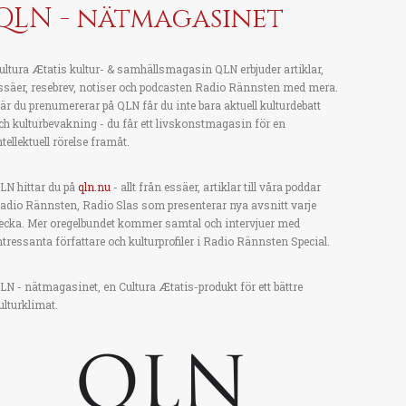
QLN - nätmagasinet
ultura Ætatis kultur- & samhällsmagasin QLN erbjuder artiklar,
ssäer, resebrev, notiser och podcasten Radio Rännsten med mera.
är du prenumererar på QLN får du inte bara aktuell kulturdebatt
ch kulturbevakning - du får ett livskonstmagasin för en
ntellektuell rörelse framåt.
LN hittar du på
qln.nu
- allt från essäer, artiklar till våra poddar
adio Rännsten, Radio Slas som presenterar nya avsnitt varje
ecka. Mer oregelbundet kommer samtal och intervjuer med
ntressanta författare och kulturprofiler i Radio Rännsten Special.
LN - nätmagasinet, en Cultura Ætatis-produkt för ett bättre
ulturklimat.