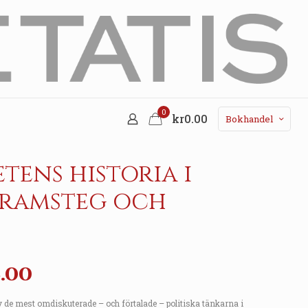
0
kr0.00
Bokhandel
tens historia i
framsteg och
nal
Current
.00
price
 de mest omdiskuterade – och förtalade – politiska tänkarna i