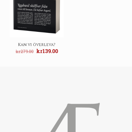
Kan vi överleva?
Original
Current
kr
139.00
kr
279.00
price
price
was:
is:
kr279.00.
kr139.00.