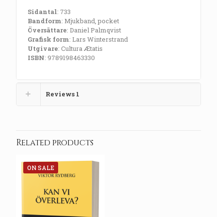
Sidantal
: 733
Bandform
: Mjukband, pocket
Översättare
: Daniel Palmqvist
Grafisk form
: Lars Winterstrand
Utgivare
: Cultura Ætatis
ISBN
: 9789198463330
Reviews
1
Related products
ON SALE