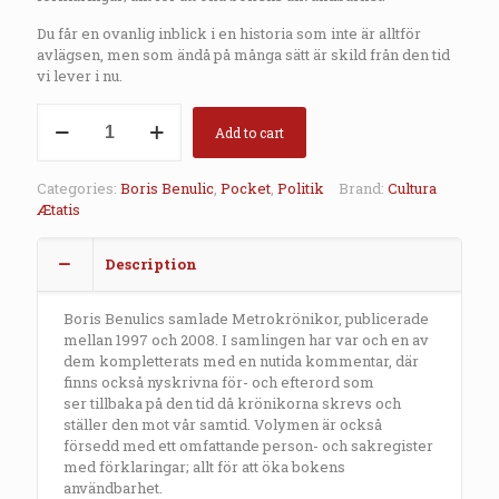
Du
får en ovanlig
inblick i
en
historia som int
e
är alltför
avlägsen,
men
som ändå
på
många sätt är skild
från den tid
vi
lever i nu.
Ljus
över
Add to cart
landet
quantity
Categories:
Boris Benulic
,
Pocket
,
Politik
Brand:
Cultura
Ætatis
Description
Boris Benulics samlade Metrokrönikor, publicerade
mellan 1997 och
2008.
I
samlingen
har var och en av
dem kompletterats med
en
nutida kommentar
,
där
finns också nyskrivna för- och
efterord som
ser
tillbaka
på den tid då krönikorna skrevs och
ställer den mot
vår
samtid.
Volymen
är också
försedd
med
ett
omfattande person-
och sakregister
med förklaringar;
allt för
att
öka
bokens
användbarhet
.