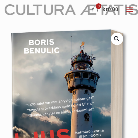
0
kr0.00