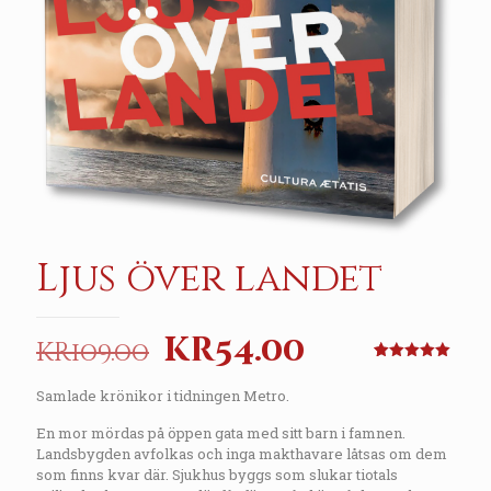
Ljus över landet
Original
Current
kr
54.00
kr
109.00
price
price
Rated
1
5.00
out of 5
Samlade krönikor i tidningen Metro.
based on
was:
is:
customer
rating
En mor mördas på
öppen gata
med
sitt
barn i
famnen.
kr109.00.
kr54.00.
Landsbygden avfolkas och inga makthavare låtsas
om
dem
som
finns kvar där. Sjukhus byggs som slukar
tiotals