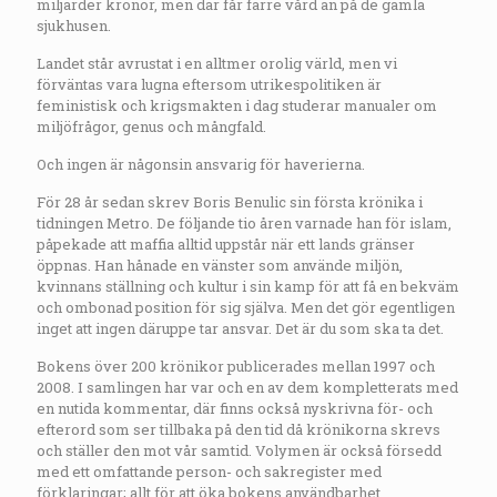
miljarder kronor
,
men där får
färre
vård än
på de gamla
sjukhusen.
Landet står
avrustat
i en alltmer orolig värld, men
vi
förväntas
vara
lugna
eftersom
utrikespolitiken är
feministisk
och
krigsmakten i dag studerar manualer om
miljöfrågor, genus och mångfald.
Och ingen är någonsin ansvarig för haverierna.
För 28 år sedan skrev Boris Benulic sin första krönika i
tidningen Metro
.
De följande tio åren varnade han för islam,
påpekade
att
maffia
alltid
uppstår när ett lands gränser
öppnas. Han hånade en vänster
s
om använde miljön
,
kvinnans
ställning
och kultur i sin kamp för att få
en
bekväm
och ombonad position
för
sig
själva.
Men det gör egentligen
inget att ingen däruppe tar ansvar. Det är du
som
ska ta det.
Bokens över 200 krönikor publicerades mellan 1997 och
2008.
I
samlingen
har var och en av dem kompletterats med
en
nutida kommentar
,
där finns också nyskrivna för- och
efterord som ser
tillbaka
på den tid då krönikorna skrevs
och ställer den mot
vår
samtid.
Volymen
är också försedd
med
ett
omfattande person-
och sakregister
med
förklaringar;
allt för
att
öka
bokens
användbarhet
.