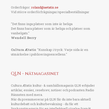
Orderfrågor:
roland@aetatis.se
Vid större orderförfrågningar/specialbeställningar
"Det finns inga platser som inte är heliga
Det finns bara platser som är heliga och platser som
vanhelgats."
Wendell Berry
Cultura Ætatis
: "Kunskap i tryck: Varje sida är en
utmärkelse i publiceringsexcellens."
QLN - nätmagasinet
Cultura Ætatis kultur- & samhällsmagasin QLN erbjuder
artiklar, essäer, resebrev, notiser och podcasten Radio
Rännsten med mera.
När du prenumererar på QLN får du inte bara aktuell
kulturdebatt och kulturbevakning - du får ett
livskonstmagasin för en intellektuell rörelse framåt.