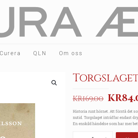
 Curera
QLN
Om oss
Torgslaget
Origi
kr
84.
kr
169.00
price
Historia runt hörnet. Att förstå det 
was:
nutid. Torgslaget inträffar endast dr
kr169.
En enskild händelse som har mer bety
Torgslaget