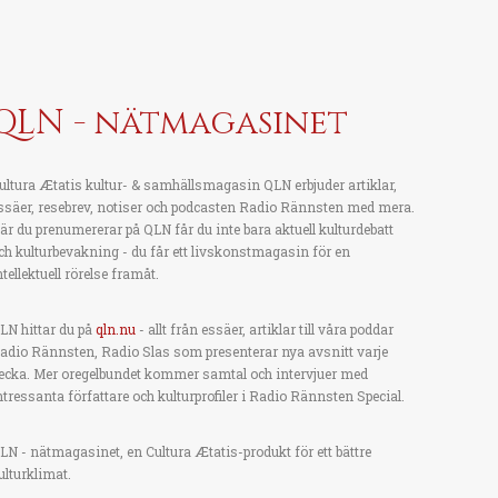
QLN - nätmagasinet
ultura Ætatis kultur- & samhällsmagasin QLN erbjuder artiklar,
ssäer, resebrev, notiser och podcasten Radio Rännsten med mera.
är du prenumererar på QLN får du inte bara aktuell kulturdebatt
ch kulturbevakning - du får ett livskonstmagasin för en
ntellektuell rörelse framåt.
LN hittar du på
qln.nu
- allt från essäer, artiklar till våra poddar
adio Rännsten, Radio Slas som presenterar nya avsnitt varje
ecka. Mer oregelbundet kommer samtal och intervjuer med
ntressanta författare och kulturprofiler i Radio Rännsten Special.
LN - nätmagasinet, en Cultura Ætatis-produkt för ett bättre
ulturklimat.