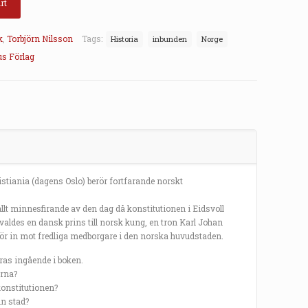
rt
k
,
Torbjörn Nilsson
Tags:
Historia
inbunden
Norge
us Förlag
istiania (dagens Oslo) berör fortfarande norskt
llt minnesfirande av den dag då konstitutionen i Eidsvoll
aldes en dansk prins till norsk kung, en tron Karl Johan
rför in mot fredliga medborgare i den norska huvudstaden.
ras ingående i boken.
rna?
konstitutionen?
in stad?