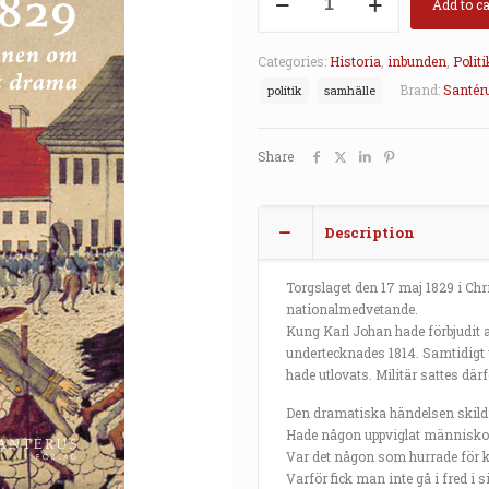
Add to ca
1829
quantity
Categories:
Historia
,
inbunden
,
Politi
Brand:
Santér
politik
samhälle
Share
Description
Torgslaget den 17 maj 1829 i Chr
nationalmedvetande.
Kung Karl Johan hade förbjudit a
undertecknades 1814. Samtidigt v
hade utlovats. Militär sattes dä
Den dramatiska händelsen skild
Hade någon uppviglat människo
Var det någon som hurrade för 
Varför fick man inte gå i fred i s