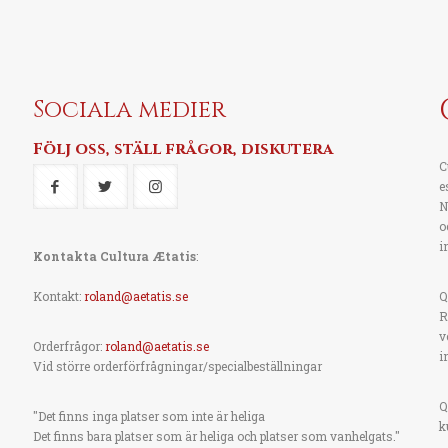
Sociala medier
Följ oss, ställ frågor, diskutera
C
e
N
o
i
Kontakta Cultura Ætatis
:
Kontakt:
roland@aetatis.se
Q
R
v
Orderfrågor:
roland@aetatis.se
i
Vid större orderförfrågningar/specialbeställningar
Q
"Det finns inga platser som inte är heliga
k
Det finns bara platser som är heliga och platser som vanhelgats."