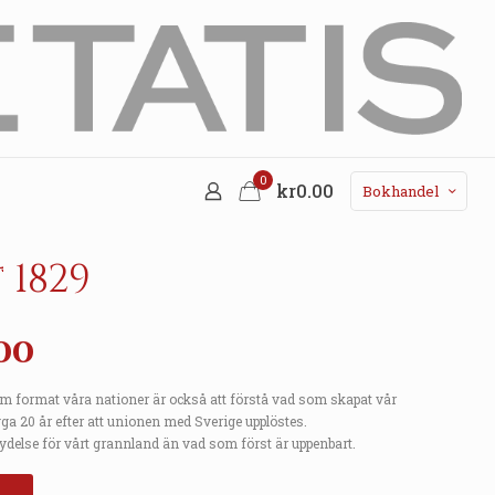
0
kr0.00
Bokhandel
 1829
nal
Current
00
price
som format våra nationer är också att förstå vad som skapat vår
is:
yga 20 år efter att unionen med Sverige upplöstes.
00.
kr84.00.
delse för vårt grannland än vad som först är uppenbart.