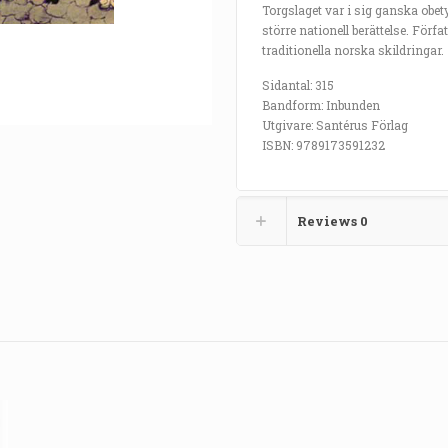
Torgslaget var i sig ganska obety
större nationell berättelse. För
traditionella norska skildringar.
Sidantal: 315
Bandform: Inbunden
Utgivare: Santérus Förlag
ISBN: 9789173591232
Reviews
0